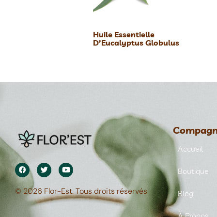
Huile Essentielle
D’Eucalyptus Globulus
Compagn
Accueil
Boutique
© 2026 Flor-Est. Tous droits réservés
Blog
À Propos