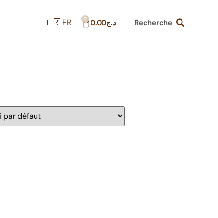
🇫🇷 FR
Recherche
0.00
د.ج