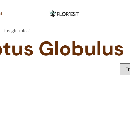
ct
yptus globulus”
tus Globulus